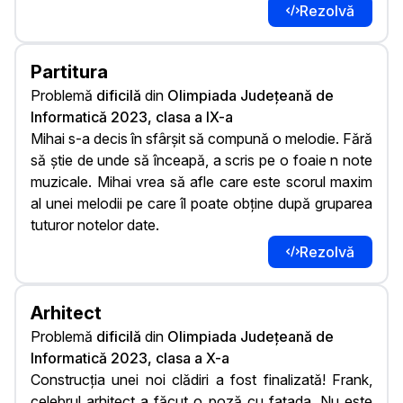
Rezolvă
Partitura
Problemă
dificilă
din
Olimpiada Județeană de
Informatică 2023, clasa a IX-a
Mihai s-a decis în sfârșit să compună o melodie. Fără
să știe de unde să înceapă, a scris pe o foaie n note
muzicale. Mihai vrea să afle care este scorul maxim
al unei melodii pe care îl poate obține după gruparea
tuturor notelor date.
Rezolvă
Arhitect
Problemă
dificilă
din
Olimpiada Județeană de
Informatică 2023, clasa a X-a
Construcția unei noi clădiri a fost finalizată! Frank,
celebrul arhitect a făcut o poză cu fațada. Nu este