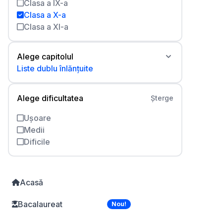
Clasa a IX-a
Clasa a X-a
Clasa a XI-a
Alege capitolul
Liste dublu înlănțuite
Alege dificultatea
Șterge
Ușoare
Medii
Dificile
Acasă
Bacalaureat
Nou!