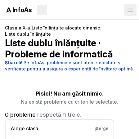
InfoAs
Clasa a X-a
/
Liste înlănțuite alocate dinamic
/
Liste dublu înlănțuite
Liste dublu înlănțuite
·
Probleme de informatică
Știai că!
Pe InfoAs, problemele sunt atent selectate și
verificate pentru a asigura o experiență de învățare optimă.
Pisici! Nu am găsit nimic.
Nu există probleme cu criteriile selectate.
0 probleme
respectă filtrele.
Alege clasa
Șterge