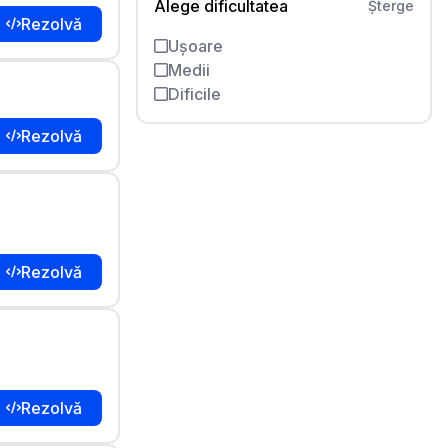
Alege dificultatea
Șterge
Rezolvă
Ușoare
Medii
Dificile
Rezolvă
Rezolvă
Rezolvă