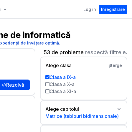
i
Log in
Înregistrare
e de informatică
experiență de învățare optimă.
53 de probleme
respectă filtrele.
Alege clasa
Șterge
Clasa a IX-a
Clasa a X-a
Rezolvă
Clasa a XI-a
Alege capitolul
Matrice (tablouri bidimensionale)