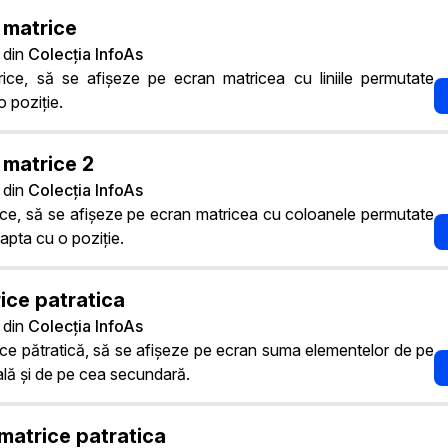
 matrice
din
Colecția InfoAs
ce, să se afișeze pe ecran matricea cu liniile permutate
o poziție.
 matrice 2
din
Colecția InfoAs
ce, să se afișeze pe ecran matricea cu coloanele permutate
eapta cu o poziție.
ice patratica
din
Colecția InfoAs
ce pătratică, să se afișeze pe ecran suma elementelor de pe
ală și de pe cea secundară.
matrice patratica