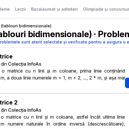
bleme
Lecții
Bacalaureat și admiteri
Olimpiade și concursur
 (tablouri bidimensionale)
ablouri bidimensionale)
·
Problem
roblemele sunt atent selectate și verificate pentru a asigura o 
trice
din
Colecția InfoAs
o matrice cu n linii și m coloane, prima linie conținând
, m, a doua linie numerele m + 1, m + 2, ..., 2 * m, și așa mai
rice 2
din
Colecția InfoAs
 matrice cu n linii și m coloane, astfel încât ultima linie
 m numere naturale în ordine inversă (descrescătoare),