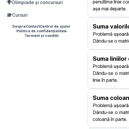
penultima linie c
Olimpiade și concursuri
așa mai departe.
Cursuri
Suma valoril
Despre
Contact
Centrul de ajutor
Politica de confidențialitate
Problemă
ușoară
Termeni și condiții
Dându-se o matric
Suma liniilor
Problemă
ușoară
Dându-se o matri
linie în parte.
Suma coloane
Problemă
ușoară
Dându-se o matri
coloană în parte.