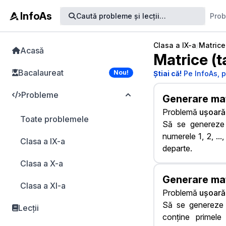
InfoAs
Caută
probleme
și lecții
…
Pro
Clasa a IX-a
/
Matrice
Acasă
Matrice (t
Bacalaureat
Nou!
Știai că!
Pe InfoAs, p
Probleme
Generare ma
Problemă
ușoară
Toate problemele
Să se genereze 
numerele 1, 2, ...
Clasa a IX-a
departe.
Clasa a X-a
Generare mat
Clasa a XI-a
Problemă
ușoară
Să se genereze o
Lecții
conține primele