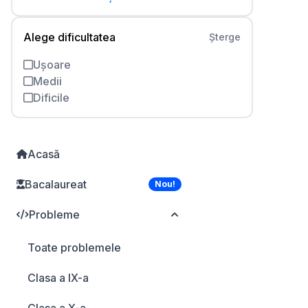
Alege dificultatea
Șterge
Ușoare
Medii
Dificile
Acasă
Bacalaureat
Nou!
Probleme
Toate problemele
Clasa a IX-a