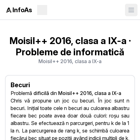
InfoAs
Moisil++ 2016, clasa a IX-a
·
Probleme de informatică
Moisil++ 2016, clasa a IX-a
Becuri
Problemă
dificilă
din
Moisil++ 2016, clasa a IX-a
Chris vă propune un joc cu becuri. În joc sunt n
becuri. Inițial toate cele n becuri au culoarea albastru
fiecare bec poate avea doar două culori: roșu sau
albastru. Se efectuează n parcurgeri, pentru k de la 1
la n. La parcurgerea de rang k, se schimbă culoarea
fiecărui bec situat pe poziţii având indicii multipli de k,