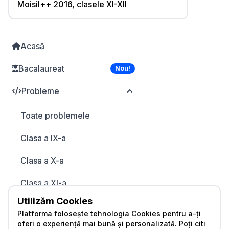
Moisil++ 2016, clasele XI-XII
Acasă
Bacalaureat
Nou!
Probleme
Toate problemele
Clasa a IX-a
Clasa a X-a
Clasa a XI-a
Utilizăm Cookies
Lecții
Platforma folosește tehnologia Cookies pentru a-ți
oferi o experiență mai bună și personalizată. Poți citi
Olimpiade și concursuri