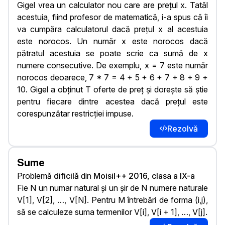
Gigel vrea un calculator nou care are prețul x. Tatăl
acestuia, fiind profesor de matematică, i-a spus că îi
va cumpăra calculatorul dacă prețul x al acestuia
este norocos. Un număr x este norocos dacă
pătratul acestuia se poate scrie ca sumă de x
numere consecutive. De exemplu, x = 7 este număr
norocos deoarece, 7 * 7 = 4 + 5 + 6 + 7 + 8 + 9 +
10. Gigel a obţinut T oferte de preț și dorește să știe
pentru fiecare dintre acestea dacă prețul este
corespunzătar restricției impuse.
Rezolvă
Sume
Problemă
dificilă
din
Moisil++ 2016, clasa a IX-a
Fie N un numar natural și un șir de N numere naturale
V[1], V[2], …, V[N]. Pentru M întrebări de forma (i,j),
să se calculeze suma termenilor V[i], V[i + 1], …, V[j].