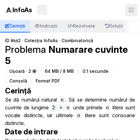
InfoAs
Cerință
Indicații
Rezolvare
Soluții
C
ID
#662
·
Colecția InfoAs
·
Combinatorică
Problema
Numarare cuvinte
5
Ușoară · 2
64 MB / 8 MB
0.1 secunde
Consolă
Format PDF
Cerință
Se dă numărul natural
n
. Să se determine numărul de
cuvinte de lungime
2 × n
unde primele
n
litere sunt
vocale distincte, iar ultimele
n
litere sunt consoane
distincte.
Date de intrare