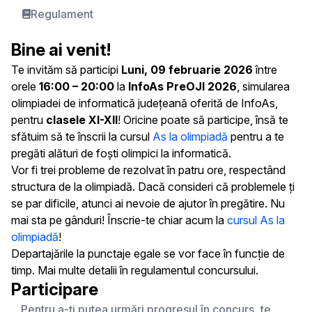
Regulament
Bine ai venit!
Te invităm să participi
Luni, 09 februarie 2026
între
orele
16:00 – 20:00
la
InfoAs PreOJI 2026
, simularea
olimpiadei de informatică județeană oferită de InfoAs,
pentru
clasele XI-XII
! Oricine poate să participe, însă te
sfătuim să te înscrii la cursul
As la olimpiadă
pentru a te
pregăti alături de foști olimpici la informatică.
Vor fi trei probleme de rezolvat în patru ore, respectând
structura de la olimpiadă. Dacă consideri că problemele ți
se par dificile, atunci ai nevoie de ajutor în pregătire. Nu
mai sta pe gânduri! Înscrie-te chiar acum la
cursul As la
olimpiadă
!
Departajările la punctaje egale se vor face în funcție de
timp. Mai multe detalii în regulamentul concursului.
Participare
Pentru a-ți putea urmări progresul în concurs, te