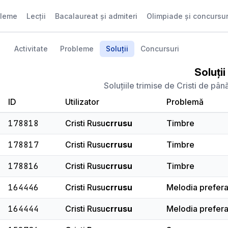
bleme
Lecții
Bacalaureat și admiteri
Olimpiade și concursur
Activitate
Probleme
Soluții
Concursuri
Soluții
Soluțiile trimise de Cristi de pân
ID
Utilizator
Problemă
178818
Cristi Rusu
crrusu
Timbre
178817
Cristi Rusu
crrusu
Timbre
178816
Cristi Rusu
crrusu
Timbre
164446
Cristi Rusu
crrusu
Melodia prefera
164444
Cristi Rusu
crrusu
Melodia prefera