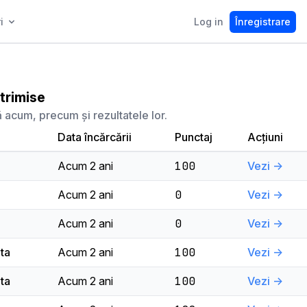
i
Log in
Înregistrare
 trimise
ă acum, precum și rezultatele lor.
Data încărcării
Punctaj
Acțiuni
Acum 2 ani
100
Vezi ->
Acum 2 ani
0
Vezi ->
Acum 2 ani
0
Vezi ->
ta
Acum 2 ani
100
Vezi ->
ta
Acum 2 ani
100
Vezi ->