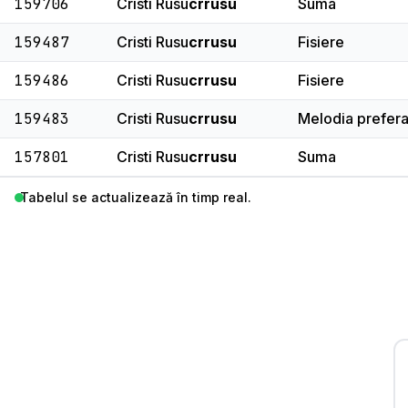
159706
Cristi Rusu
crrusu
Suma
159487
Cristi Rusu
crrusu
Fisiere
159486
Cristi Rusu
crrusu
Fisiere
159483
Cristi Rusu
crrusu
Melodia prefera
157801
Cristi Rusu
crrusu
Suma
Tabelul se actualizează în timp real.