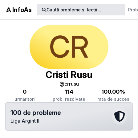
InfoAs
Caută
probleme
și lecții
…
Pro
CR
Cristi Rusu
@crrusu
0
114
100.00%
urmăritori
prob. rezolvate
rata de succes
100 de probleme
Liga Argint II