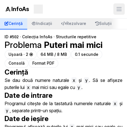
InfoAs
Cerință
Indicații
Rezolvare
Soluții
C
ID
#502
·
Colecția InfoAs
·
Structurile repetitive
Problema
Puteri mai mici
Ușoară · 2
64 MB / 8 MB
0.1 secunde
Consolă
Format PDF
Cerință
Se dau două numere naturale
x
și
y
. Să se afișeze
puterile lui
x
mai mici sau egale cu
y
.
Date de intrare
Programul citește de la tastatură numerele naturale
x
și
y
, separate printr-un spațiu.
Date de ieșire
Programul afișează puterile lui
x
mai mici sau egale cu