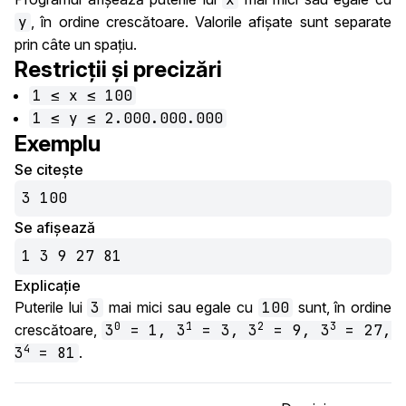
y
, în ordine crescătoare. Valorile afișate sunt separate
prin câte un spațiu.
Restricții și precizări
1 ≤ x ≤ 100
1 ≤ y ≤ 2.000.000.000
Exemplu
Se citește
3 100
Se afișează
1 3 9 27 81
Explicație
Puterile lui
3
mai mici sau egale cu
100
sunt, în ordine
0
1
2
3
crescătoare,
3
= 1, 3
= 3, 3
= 9, 3
= 27,
4
3
= 81
.