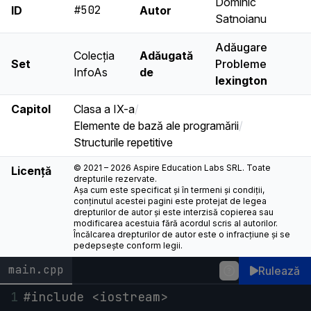
Dominic
#502
ID
Autor
Satnoianu
Adăugare
Colecția
Adăugată
Set
Probleme
InfoAs
de
lexington
Capitol
Clasa a IX-a
/
Elemente de bază ale programării
/
Structurile repetitive
© 2021 – 2026 Aspire Education Labs SRL. Toate
Licență
drepturile rezervate.
Așa cum este specificat și în termeni și condiții,
conținutul acestei pagini este protejat de legea
drepturilor de autor și este interzisă copierea sau
modificarea acestuia fără acordul scris al autorilor.
Încălcarea drepturilor de autor este o infracțiune și se
pedepsește conform legii.
main.cpp
Rulează
1
#include <iostream>