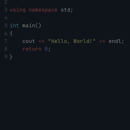
2
3
using
namespace
std
;
4
5
int
main
()
6
{
7
cout
<<
"Hello, World!"
<<
endl
;
8
return
0
;
9
}