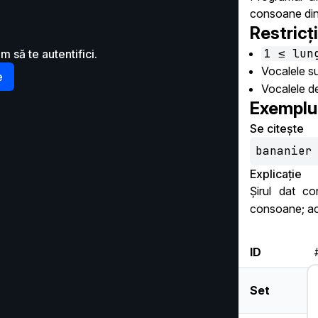
consoane din 
Restricți
1 ≤ lun
m să te autentifici.
Vocalele s
e
Vocalele de
Exemplu
Se citește
bananier
Explicație
Șirul dat c
consoane; ace
ID
Set