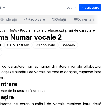
i
Log in
Înregistrare
Indicații
Rezolvare
Soluții
Comentarii
cția InfoAs
·
Probleme care prelucrează șiruri de caractere
ema
Numar vocale 2
64 MB / 8 MB
0.1 secunde
Consolă
 de caractere format numai din litere mici ale alfabetului
 afișeze numărul de vocale pe care le conține, cuprinse între
ne.
intrare
ște de la tastatură șirul dat.
ieșire
fișează pe ecran numărul de vocale cuprinse între două