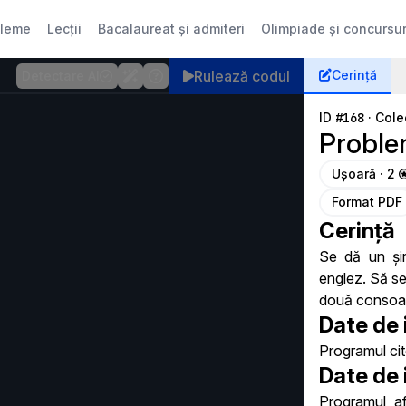
bleme
Lecții
Bacalaureat și admiteri
Olimpiade și concursur
Rulează
codul
Cerință
Detectare AI
ID
#168
·
Cole
Probl
Ușoară · 2
Format PDF
Cerință
Se dă un șir
englez. Să se
două consoa
Date de 
Programul cite
Date de 
Programul a