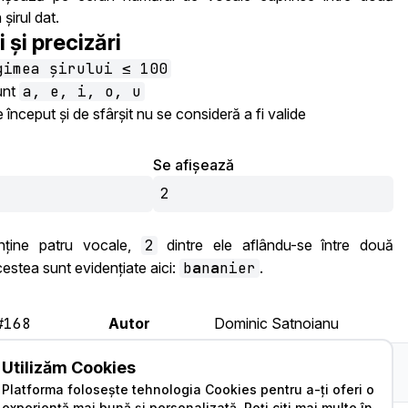
șirul dat.
i și precizări
gimea șirului ≤ 100
unt
a, e, i, o, u
 început și de sfârșit nu se consideră a fi valide
Se afișează
2
onține patru vocale,
2
dintre ele aflându-se între două
stea sunt evidențiate aici:
b
a
n
a
nier
.
#168
Autor
Dominic Satnoianu
Colecția
Adăugată
Adăugare Probleme
Utilizăm Cookies
InfoAs
de
lexington
Platforma folosește tehnologia Cookies pentru a-ți oferi o
experiență mai bună și personalizată. Poți citi mai multe în