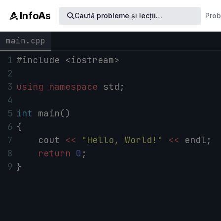
InfoAs
Caută
probleme
și lecții
…
Pro
main.cpp
1
#include <iostream>
2
3
using
namespace
std
;
4
5
int
main
()
6
{
7
cout
<<
"Hello, World!"
<<
endl
;
8
return
0
;
9
}