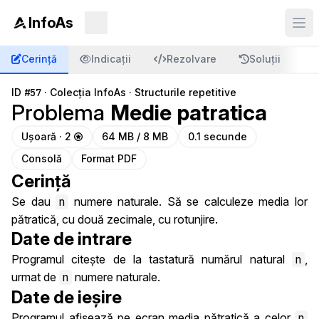
InfoAs
Cerință
Indicații
Rezolvare
Soluții
C
ID
#57
·
Colecția InfoAs
·
Structurile repetitive
Problema
Medie patratica
Ușoară · 2
64 MB / 8 MB
0.1 secunde
Consolă
Format PDF
Cerință
Se dau
n
numere naturale. Să se calculeze media lor
pătratică, cu două zecimale, cu rotunjire.
Date de intrare
Programul citește de la tastatură numărul natural
n
,
urmat de
n
numere naturale.
Date de ieșire
Programul afișează pe ecran media pătratică a celor
n