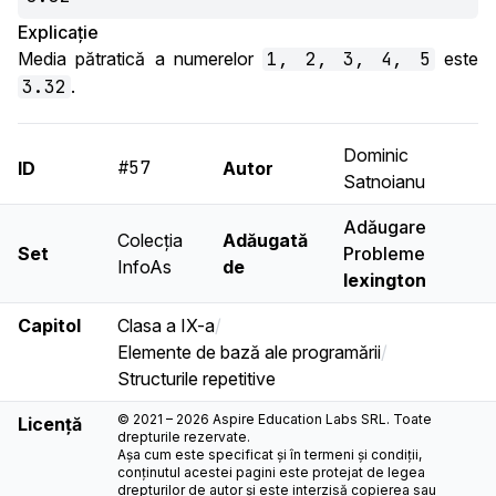
Explicație
Media pătratică a numerelor
1, 2, 3, 4, 5
este
3.32
.
Dominic
#57
ID
Autor
Satnoianu
Adăugare
Colecția
Adăugată
Set
Probleme
InfoAs
de
lexington
Capitol
Clasa a IX-a
/
Elemente de bază ale programării
/
Structurile repetitive
© 2021 – 2026 Aspire Education Labs SRL. Toate
Licență
drepturile rezervate.
Așa cum este specificat și în termeni și condiții,
conținutul acestei pagini este protejat de legea
drepturilor de autor și este interzisă copierea sau