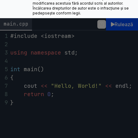
modificarea acestuia fără acordul scris al autorilor.
Încălcarea drepturilor de autor este o infracțiune și se
pedepsește conform legii.
main.cpp
Rulează
1
#include <iostream>
2
3
using
namespace
std
;
4
5
int
main
()
6
{
7
cout
<<
"Hello, World!"
<<
endl
;
8
return
0
;
9
}