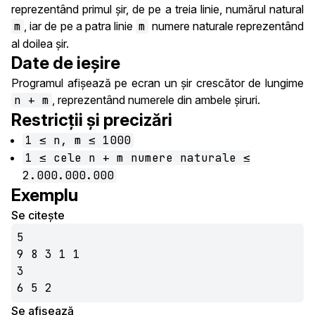
reprezentând primul șir, de pe a treia linie, numărul natural
m
, iar de pe a patra linie
m
numere naturale reprezentând
al doilea șir.
Date de ieșire
Programul afișează pe ecran un șir crescător de lungime
n + m
, reprezentând numerele din ambele șiruri.
Restricții și precizări
1 ≤ n, m ≤ 1000
1 ≤ cele n + m numere naturale ≤
2.000.000.000
Exemplu
Se citește
5

9 8 3 1 1

3

6 5 2
Se afișează