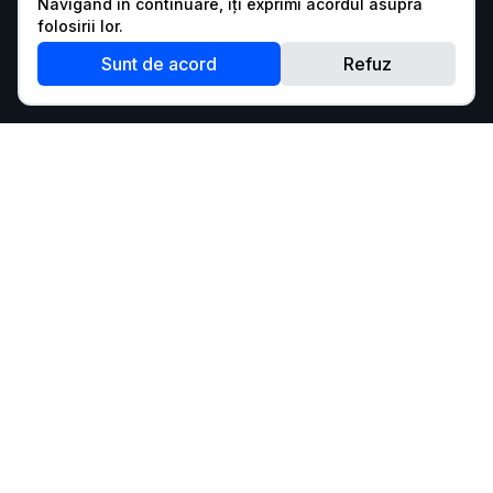
Navigând în continuare, îți exprimi acordul asupra
folosirii lor.
Sunt de acord
Refuz
Pentru a putea rula codul, te rugăm să te autentifici.
Autentifică-te