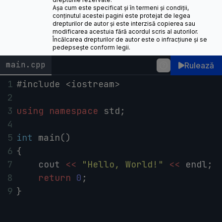
Așa cum este specificat și în termeni și condiții,
conținutul acestei pagini este protejat de legea
drepturilor de autor și este interzisă copierea sau
modificarea acestuia fără acordul scris al autorilor.
Încălcarea drepturilor de autor este o infracțiune și se
pedepsește conform legii.
main.cpp
Rulează
1
#include <iostream>
2
3
using
namespace
std
;
4
5
int
main
()
6
{
7
cout
<<
"Hello, World!"
<<
endl
;
8
return
0
;
9
}