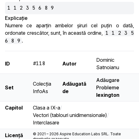
1 1 2 3 5 6 8 9
Explicație
Numere ce aparțin ambelor șiruri cel puțin o dată,
ordonate crescător, sunt, în această ordine,
1 1 2 3 5
6 8 9
.
Dominic
#118
ID
Autor
Satnoianu
Adăugare
Colecția
Adăugată
Set
Probleme
InfoAs
de
lexington
Capitol
Clasa a IX-a
/
Vectori (tablouri unidimensionale)
/
Interclasare
© 2021 – 2026 Aspire Education Labs SRL. Toate
Licență
drepturile rezervate.