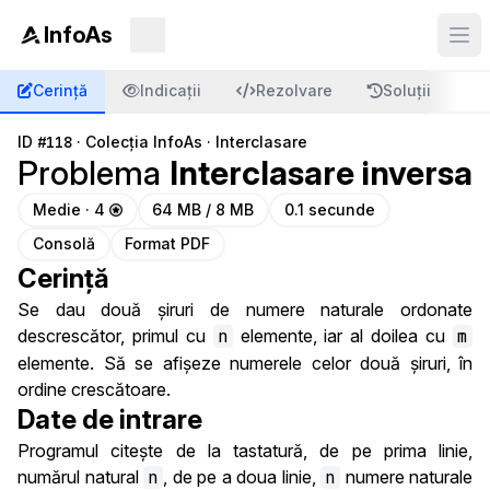
InfoAs
Cerință
Indicații
Rezolvare
Soluții
C
ID
#118
·
Colecția InfoAs
·
Interclasare
Problema
Interclasare inversa
Medie · 4
64 MB / 8 MB
0.1 secunde
Consolă
Format PDF
Cerință
Se dau două șiruri de numere naturale ordonate
descrescător, primul cu
n
elemente, iar al doilea cu
m
elemente. Să se afișeze numerele celor două șiruri, în
ordine crescătoare.
Date de intrare
Programul citește de la tastatură, de pe prima linie,
numărul natural
n
, de pe a doua linie,
n
numere naturale