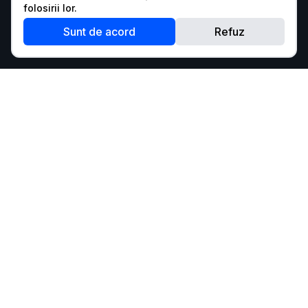
folosirii lor.
Sunt de acord
Refuz
Pentru a putea rula codul, te rugăm să te autentifici.
Autentifică-te