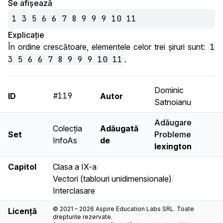
Se afișează
1 3 5 6 6 7 8 9 9 9 10 11
Explicație
În ordine crescătoare, elementele celor trei șiruri sunt:
1
3 5 6 6 7 8 9 9 9 10 11
.
Dominic
#119
ID
Autor
Satnoianu
Adăugare
Colecția
Adăugată
Set
Probleme
InfoAs
de
lexington
Capitol
Clasa a IX-a
/
Vectori (tablouri unidimensionale)
/
Interclasare
© 2021 – 2026 Aspire Education Labs SRL. Toate
Licență
drepturile rezervate.