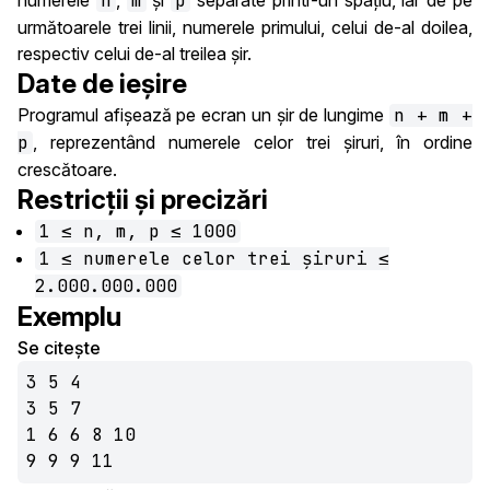
numerele
n
,
m
și
p
separate printr-un spațiu, iar de pe
următoarele trei linii, numerele primului, celui de-al doilea,
respectiv celui de-al treilea șir.
Date de ieșire
Programul afișează pe ecran un șir de lungime
n + m +
p
, reprezentând numerele celor trei șiruri, în ordine
crescătoare.
Restricții și precizări
1 ≤ n, m, p ≤ 1000
1 ≤ numerele celor trei șiruri ≤
2.000.000.000
Exemplu
Se citește
3 5 4

3 5 7

1 6 6 8 10

9 9 9 11