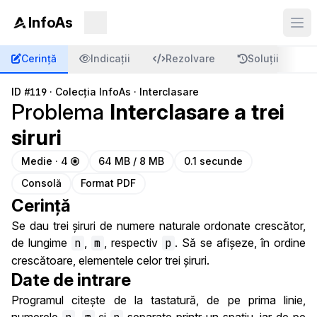
InfoAs
Cerință
Indicații
Rezolvare
Soluții
C
ID
#119
·
Colecția InfoAs
·
Interclasare
Problema
Interclasare a trei
siruri
Medie · 4
64 MB / 8 MB
0.1 secunde
Consolă
Format PDF
Cerință
Se dau trei șiruri de numere naturale ordonate crescător,
de lungime
n
,
m
, respectiv
p
. Să se afișeze, în ordine
crescătoare, elementele celor trei șiruri.
Date de intrare
Programul citește de la tastatură, de pe prima linie,