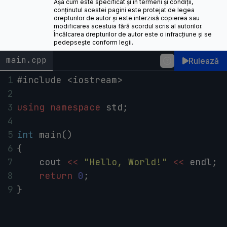
Așa cum este specificat și în termeni și condiții,
conținutul acestei pagini este protejat de legea
drepturilor de autor și este interzisă copierea sau
modificarea acestuia fără acordul scris al autorilor.
Încălcarea drepturilor de autor este o infracțiune și se
pedepsește conform legii.
main.cpp
Rulează
1
#include <iostream>
2
3
using
namespace
std
;
4
5
int
main
()
6
{
7
cout
<<
"Hello, World!"
<<
endl
;
8
return
0
;
9
}