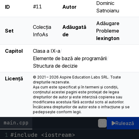
Dominic
#11
ID
Autor
Satnoianu
Adăugare
Colecția
Adăugată
Set
Probleme
InfoAs
de
lexington
Capitol
Clasa a IX-a
/
Elemente de bază ale programării
/
Structura de decizie
© 2021 – 2026 Aspire Education Labs SRL. Toate
Licență
drepturile rezervate.
Așa cum este specificat și în termeni și condiții,
conținutul acestei pagini este protejat de legea
drepturilor de autor și este interzisă copierea sau
modificarea acestuia fără acordul scris al autorilor.
Încălcarea drepturilor de autor este o infracțiune și se
pedepsește conform legii.
main.cpp
Rulează
1
#include <iostream>