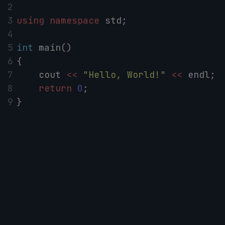
2
3
using
namespace
std
;
4
5
int
main
()
6
{
7
cout
<<
"Hello, World!"
<<
endl
;
8
return
0
;
9
}