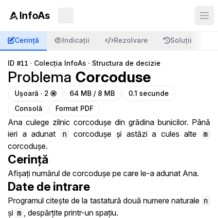
InfoAs
Cerință
Indicații
Rezolvare
Soluții
C
ID
#11
·
Colecția InfoAs
·
Structura de decizie
Problema
Corcoduse
Ușoară · 2
64 MB / 8 MB
0.1 secunde
Consolă
Format PDF
Ana culege zilnic corcodușe din grădina bunicilor. Până
ieri a adunat
n
corcodușe și astăzi a cules alte
m
corcodușe.
Cerință
Afișați numărul de corcodușe pe care le-a adunat Ana.
Date de intrare
Programul citește de la tastatură două numere naturale
n
și
m
, despărțite printr-un spațiu.