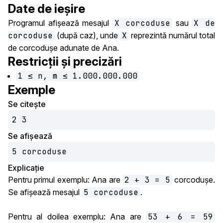
Date de ieșire
Programul afișează mesajul
X corcoduse
sau
X de
corcoduse
(după caz), unde
X
reprezintă numărul total
de corcodușe adunate de Ana.
Restricții și precizări
1 ≤ n, m ≤ 1.000.000.000
Exemple
Se citește
2 3
Se afișează
5 corcoduse
Explicație
Pentru primul exemplu: Ana are
2 + 3 = 5
corcodușe.
Se afișează mesajul
5 corcoduse
.
Pentru al doilea exemplu: Ana are
53 + 6 = 59