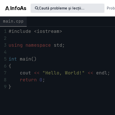
InfoAs
Caută
probleme
și lecții
…
Pro
main.cpp
1
#include <iostream>
2
3
using
namespace
std
;
4
5
int
main
()
6
{
7
cout
<<
"Hello, World!"
<<
endl
;
8
return
0
;
9
}