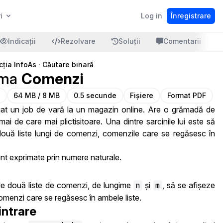
i
Log in
Înregistrare
Indicații
Rezolvare
Soluții
Comentarii
cția InfoAs
·
Căutare binară
ema
Comenzi
64 MB / 8 MB
0.5 secunde
Fișiere
Format PDF
luat un job de vară la un magazin online. Are o grămadă de
mai de care mai plictisitoare. Una dintre sarcinile lui este să
două liste lungi de comenzi, comenzile care se regăsesc în
nt exprimate prin numere naturale.
e două liste de comenzi, de lungime
n
și
m
, să se afișeze
menzi care se regăsesc în ambele liste.
intrare