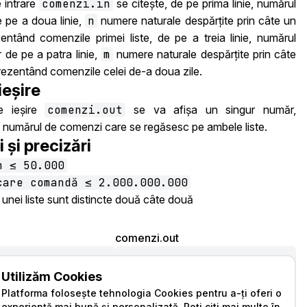
e intrare
comenzi.in
se citește, de pe prima linie, numărul
e pe a doua linie,
n
numere naturale despărțite prin câte un
entând comenzile primei liste, de pe a treia linie, numărul
ar de pe a patra linie,
m
numere naturale despărțite prin câte
rezentând comenzile celei de-a doua zile.
ieșire
de ieșire
comenzi.out
se va afișa un singur număr,
 numărul de comenzi care se regăsesc pe ambele liste.
i și precizări
m ≤ 50.000
care comandă ≤ 2.000.000.000
unei liste sunt distincte două câte două
comenzi.out
1
2 103 55

Utilizăm Cookies
Platforma folosește tehnologia Cookies pentru a-ți oferi o
experiență mai bună și personalizată. Poți citi mai multe în