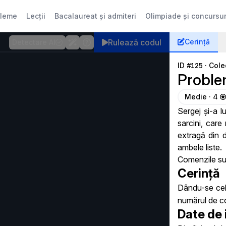
bleme
Lecții
Bacalaureat și admiteri
Olimpiade și concursur
Rulează
codul
Cerință
Detectare AI
ID
#125
·
Cole
Probl
Medie · 4
Sergej și-a 
sarcini, care 
extragă din 
ambele liste.
Comenzile su
Cerință
Dându-se cel
numărul de co
Date de 