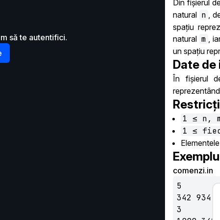
Din fișierul d
natural
n
, d
spațiu reprez
m să te autentifici.
natural
m
, i
un spațiu rep
e
Date de 
În fișierul 
reprezentând
Restricți
1 ≤ n, 
1 ≤ fie
Elementele 
Exemplu
comenzi.in
5

342 934 3
3
