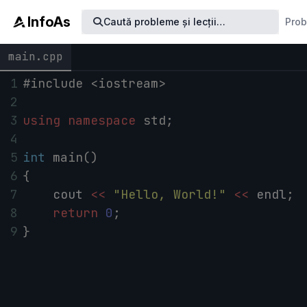
InfoAs
Caută
probleme
și lecții
…
Pro
main.cpp
1
#include <iostream>
2
3
using
namespace
std
;
4
5
int
main
()
6
{
7
cout
<<
"Hello, World!"
<<
endl
;
8
return
0
;
9
}