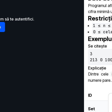
Programul af
cifra minimă 
Restricți
m să te autentifici.
1 ≤ n ≤
e
0 ≤ cel
Exemplu
Se citește
3

213 0 10
Explicație
Dintre cele
numere pare.
ID
Set