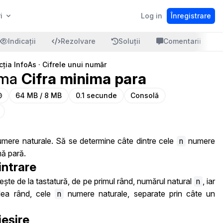
i
Log in
Înregistrare
Indicații
Rezolvare
Soluții
Comentarii
cția InfoAs
·
Cifrele unui număr
ema
Cifra minima para
64 MB / 8 MB
0.1 secunde
Consolă
mere naturale. Să se determine câte dintre cele
n
numere
mă pară.
intrare
ește de la tastatură, de pe primul rând, numărul natural
n
, iar
lea rând, cele
n
numere naturale, separate prin câte un
ieșire