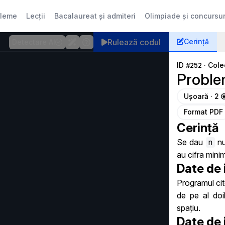
bleme
Lecții
Bacalaureat și admiteri
Olimpiade și concursur
Rulează
codul
Cerință
Detectare AI
ID
#252
·
Cole
Probl
Ușoară · 2
Format PDF
Cerință
Se dau
n
nu
au cifra mini
Date de 
Programul cit
de pe al doi
spațiu.
Date de 