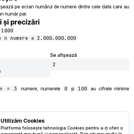
ișează pe ecran numărul de numere dintre cele date care au
un număr par.
i și precizări
 1000
e n numere ≤ 2.000.000.000
Se afișează
2
0
n = 3
numere, numerele
0
și
100
au cifrele minime
#252
Autor
Dominic Satnoianu
Utilizăm Cookies
Colecția
Adăugată
Adăugare Probleme
Platforma folosește tehnologia Cookies pentru a-ți oferi o
InfoAs
de
lexington
experiență mai bună și personalizată. Poți citi mai multe în