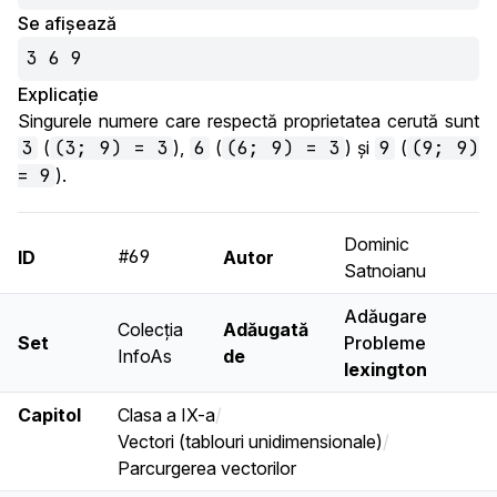
Se afișează
3 6 9
Explicație
Singurele numere care respectă proprietatea cerută sunt
3
(
(3; 9) = 3
),
6
(
(6; 9) = 3
) și
9
(
(9; 9)
= 9
).
Dominic
#69
ID
Autor
Satnoianu
Adăugare
Colecția
Adăugată
Set
Probleme
InfoAs
de
lexington
Capitol
Clasa a IX-a
/
Vectori (tablouri unidimensionale)
/
Parcurgerea vectorilor