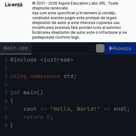
© 2021 – 2026 Aspire Education Labs SRL. Toate
Licență
drepturile rezervate.
Așa cum este specificat și în termeni și condiții,
conținutul acestei pagini este protejat de legea
drepturilor de autor și este interzisă copierea sau
modificarea acestuia fără acordul scris al autorilor.
Încălcarea drepturilor de autor este o infracțiune și se
pedepsește conform legii.
main.cpp
Rulează
1
#include <iostream>
2
3
using
namespace
std
;
4
5
int
main
()
6
{
7
cout
<<
"Hello, World!"
<<
endl
;
8
return
0
;
9
}