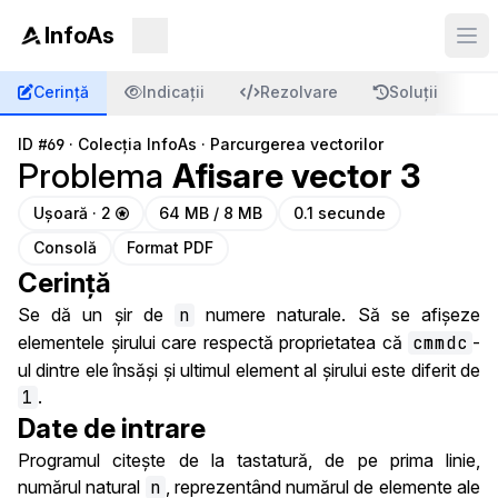
InfoAs
Cerință
Indicații
Rezolvare
Soluții
C
ID
#69
·
Colecția InfoAs
·
Parcurgerea vectorilor
Problema
Afisare vector 3
Ușoară · 2
64 MB / 8 MB
0.1 secunde
Consolă
Format PDF
Cerință
Se dă un șir de
n
numere naturale. Să se afișeze
elementele șirului care respectă proprietatea că
cmmdc
-
ul dintre ele însăși și ultimul element al șirului este diferit de
1
.
Date de intrare
Programul citește de la tastatură, de pe prima linie,
numărul natural
n
, reprezentând numărul de elemente ale