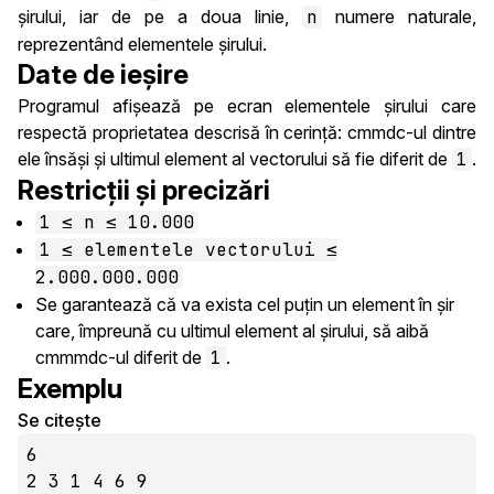
șirului, iar de pe a doua linie,
n
numere naturale,
reprezentând elementele șirului.
Date de ieșire
Programul afișează pe ecran elementele șirului care
respectă proprietatea descrisă în cerință: cmmdc-ul dintre
ele însăși și ultimul element al vectorului să fie diferit de
1
.
Restricții și precizări
1 ≤ n ≤ 10.000
1 ≤ elementele vectorului ≤
2.000.000.000
Se garantează că va exista cel puțin un element în șir
care, împreună cu ultimul element al șirului, să aibă
cmmmdc-ul diferit de
1
.
Exemplu
Se citește
6

2 3 1 4 6 9