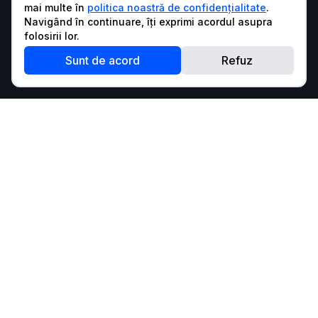
mai multe în
politica noastră de confidențialitate
.
Navigând în continuare, îți exprimi acordul asupra
folosirii lor.
Sunt de acord
Refuz
Pentru a putea rula codul, te rugăm să te autentifici.
Autentifică-te