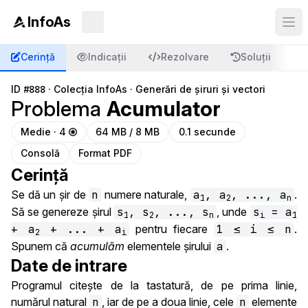
InfoAs
Cerință
Indicații
Rezolvare
Soluții
C
ID
#888
·
Colecția InfoAs
·
Generări de șiruri și vectori
Problema
Acumulator
Medie · 4
64 MB / 8 MB
0.1 secunde
Consolă
Format PDF
Cerință
Se dă un șir de
n
numere naturale,
a
, a
, ..., a
.
1
2
n
Să se genereze șirul
s
, s
, ..., s
, unde
s
= a
1
2
n
i
1
+ a
+ ... + a
pentru fiecare
1 ≤ i ≤ n
.
2
i
Spunem că
acumulăm
elementele șirului
a
.
Date de intrare
Programul citește de la tastatură, de pe prima linie,
numărul natural
n
, iar de pe a doua linie, cele
n
elemente