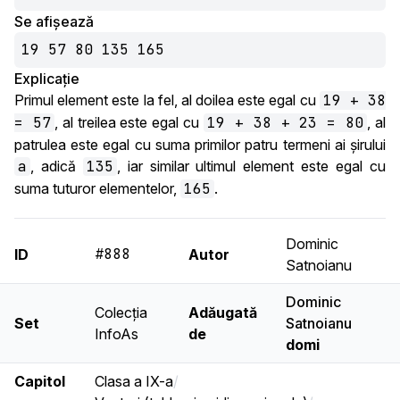
Se afișează
19 57 80 135 165
Explicație
Primul element este la fel, al doilea este egal cu
19 + 38
= 57
, al treilea este egal cu
19 + 38 + 23 = 80
, al
patrulea este egal cu suma primilor patru termeni ai șirului
a
, adică
135
, iar similar ultimul element este egal cu
suma tuturor elementelor,
165
.
Dominic
#888
ID
Autor
Satnoianu
Dominic
Colecția
Adăugată
Set
Satnoianu
InfoAs
de
domi
Capitol
Clasa a IX-a
/