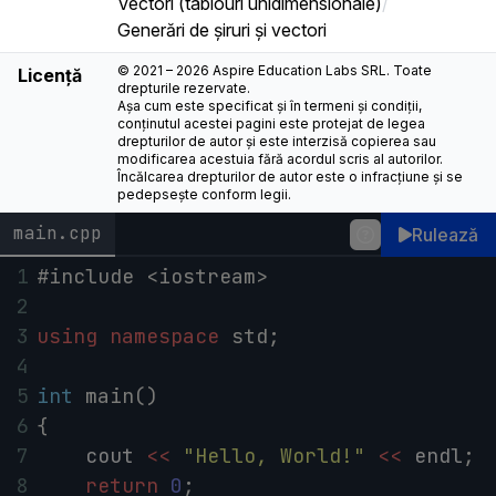
Vectori (tablouri unidimensionale)
/
Generări de șiruri și vectori
© 2021 – 2026 Aspire Education Labs SRL. Toate
Licență
drepturile rezervate.
Așa cum este specificat și în termeni și condiții,
conținutul acestei pagini este protejat de legea
drepturilor de autor și este interzisă copierea sau
modificarea acestuia fără acordul scris al autorilor.
Încălcarea drepturilor de autor este o infracțiune și se
pedepsește conform legii.
main.cpp
Rulează
1
#include <iostream>
2
3
using
namespace
std
;
4
5
int
main
()
6
{
7
cout
<<
"Hello, World!"
<<
endl
;
8
return
0
;