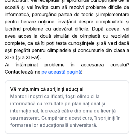
concursuri. Vei recapitula și aprofunda cunoștințele de la
școală și vei învăța cum să rezolvi probleme dificile de
informatică, parcurgând partea de teorie și implementare
pentru fiecare noțiune, învățând despre complexitate și
lucrând probleme cu adevărat dificile. După aceea, vei
avea acces la două simulări de olimpiadă cu rezolvări
complete, ca să îți poți testa cunoștințele și să vezi dacă
ești pregătit pentru olimpiadele și concursurile din clasa a
XI-a (și a XII-a!).
Ai întâmpinat probleme în accesarea cursului?
Contactează-ne
pe această pagină
!
Vă mulțumim că sprijiniți educția!
Mentorii noștri calificați, foști olimpici la
informatică cu rezultate pe plan național și
internațional, lucrează către diploma de licență
sau masterat. Cumpărând acest curs, îi sprijiniți în
formarea lor educațională universitară.