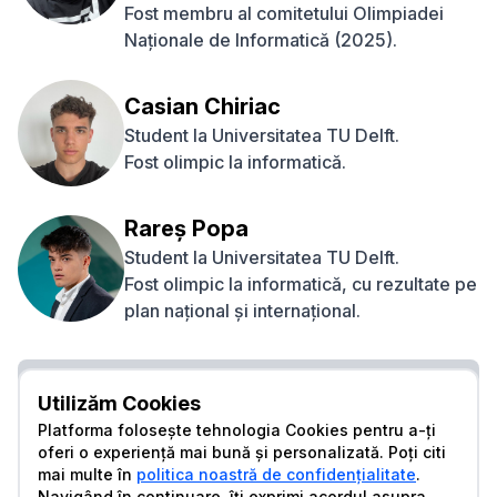
Fost membru al comitetului Olimpiadei
Naționale de Informatică (2025).
Casian Chiriac
Student la Universitatea TU Delft.
Fost olimpic la informatică.
Rareș Popa
Student la Universitatea TU Delft.
Fost olimpic la informatică, cu rezultate pe
plan național și internațional.
Toate locurile epuizate
Utilizăm Cookies
Acces 24/7 la toate materialele cursului
Platforma folosește tehnologia Cookies pentru a-ți
Materiale text suplimentare dacă vrei să aprofundezi
oferi o experiență mai bună și personalizată. Poți citi
mai multe în
politica noastră de confidențialitate
.
Algoritmi auxiliari sau și mai avansați
Navigând în continuare, îți exprimi acordul asupra