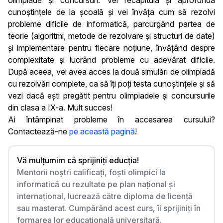
olimpiade și concursuri. Vei recapitula și aprofunda
cunoștințele de la școală și vei învăța cum să rezolvi
probleme dificile de informatică, parcurgând partea de
teorie (algoritmi, metode de rezolvare și structuri de date)
și implementare pentru fiecare noțiune, învățând despre
complexitate și lucrând probleme cu adevărat dificile.
După aceea, vei avea acces la două simulări de olimpiadă
cu rezolvări complete, ca să îți poți testa cunoștințele și să
vezi dacă ești pregătit pentru olimpiadele și concursurile
din clasa a IX-a. Mult succes!
Ai întâmpinat probleme în accesarea cursului?
Contactează-ne
pe această pagină
!
Vă mulțumim că sprijiniți educția!
Mentorii noștri calificați, foști olimpici la
informatică cu rezultate pe plan național și
internațional, lucrează către diploma de licență
sau masterat. Cumpărând acest curs, îi sprijiniți în
formarea lor educațională universitară.