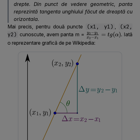
drepte. Din punct de vedere geometric, panta
reprezintă tangenta unghiului făcut de dreaptă cu
orizontala.
Mai precis, pentru două puncte
(x1, y1)
,
(x2,
−
y
y
\frac{y_2 - y_1}
=
(
)
y2)
cunoscute, avem panta m =
. Iată
2
1
t
g
α
−
x
x
2
1
{x_2-
o reprezentare grafică de pe Wikipedia:
x_1}=tg(\alpha)