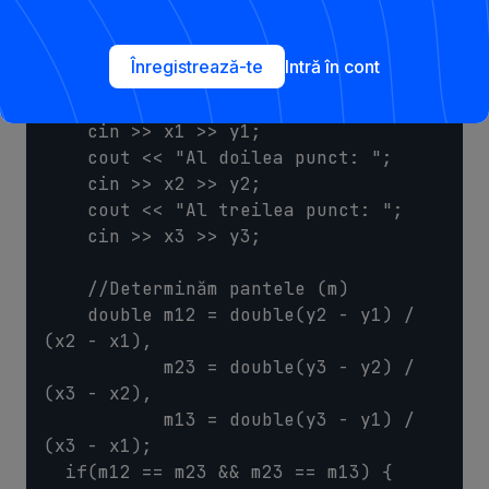
{

    //Declarăm și citim coordonatele 
celor trei puncte

Înregistrează-te
Intră în cont
    int x1, y1, x2, y2, x3, y3;

    cout << "Primul punct: ";

    cin >> x1 >> y1;

    cout << "Al doilea punct: ";

    cin >> x2 >> y2;

    cout << "Al treilea punct: ";

    cin >> x3 >> y3;

    //Determinăm pantele (m)

    double m12 = double(y2 - y1) / 
(x2 - x1),

           m23 = double(y3 - y2) / 
(x3 - x2),

           m13 = double(y3 - y1) / 
(x3 - x1);

  if(m12 == m23 && m23 == m13) { 