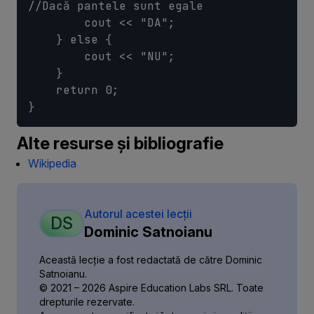
//Dacă pantele sunt egale

        cout << "DA";

    } else {

        cout << "NU";

    }

    return 0;

Alte resurse și bibliografie
Wikipedia
Autorul acestei lecții
DS
Dominic Satnoianu
Această lecție a fost redactată de către Dominic
Satnoianu.
© 2021 – 2026 Aspire Education Labs SRL. Toate
drepturile rezervate.